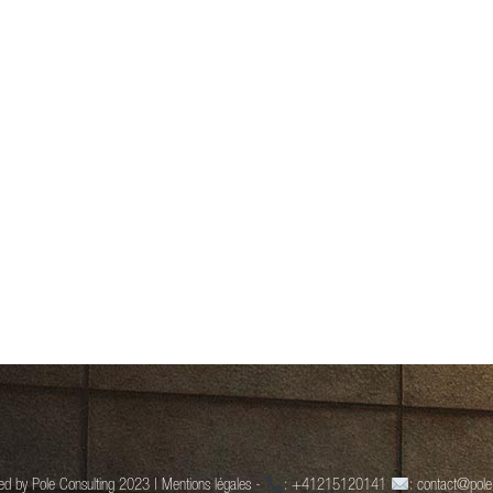
rved by Pole Consulting 2023 | Mentions légales -
: +41215120141
: contact@pole