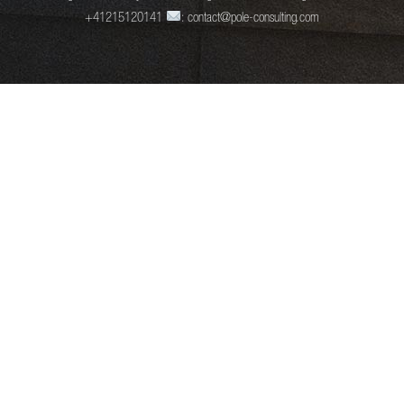
+41215120141
: contact@pole-consulting.com